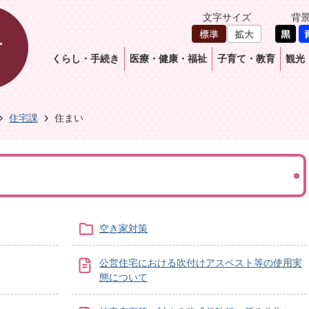
文字サイズ
背
くらし・手続き
医療・健康・福祉
子育て・教育
観光
住宅課
住まい
空き家対策
公営住宅における吹付けアスベスト等の使用実
態について