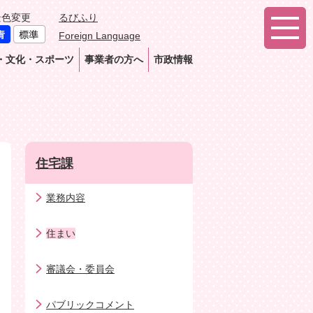
景色変更
るびふり
Foreign Language
・文化・スポーツ
事業者の方へ
市政情報
住宅課
業務内容
住まい
審議会・委員会
パブリックコメント