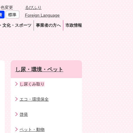
景色変更
るびふり
Foreign Language
・文化・スポーツ
事業者の方へ
市政情報
し尿・環境・ペット
し尿くみ取り
エコ・環境保全
啓発
ペット・動物