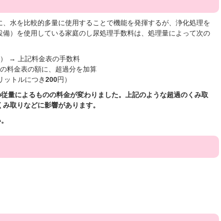
に、水を比較的多量に使用することで機能を発揮するが、浄化処理を
設備）を使用している家庭のし尿処理手数料は、処理量によって次の
） → 上記料金表の手数料
上記の料金表の額に、超過分を加算
8リットルにつき
200
円）
の従量によるものの料金が変わりました。上記のような超過のくみ取
くみ取りなどに影響があります。
い。