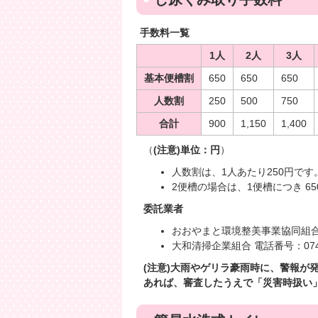
手数料一覧
1人
2人
3人
基本便槽割
650
650
650
人数割
250
500
750
合計
900
1,150
1,400
（
(注意)単位：円
）
人数割は、1人あたり250円です
2便槽の場合は、1便槽につき 6
委託業者
おおやまと環境整美事業協同組合 電話
大和清掃企業組合 電話番号：0745-
(注意)大雨やゲリラ豪雨時に、警報が
あれば、審査したうえで「災害時扱い