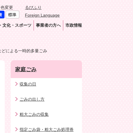
景色変更
るびふり
Foreign Language
・文化・スポーツ
事業者の方へ
市政情報
などによる一時的多量ごみ
家庭ごみ
収集の日
ごみの出し方
粗大ごみの収集
指定ごみ袋・粗大ごみ処理券