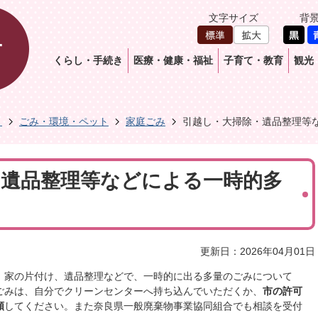
文字サイズ
背
くらし・手続き
医療・健康・福祉
子育て・教育
観光
き
ごみ・環境・ペット
家庭ごみ
引越し・大掃除・遺品整理等
・遺品整理等などによる一時的多
更新日：2026年04月01日
、家の片付け、遺品整理などで、一時的に出る多量のごみについて
ごみは、自分でクリーンセンターへ持ち込んでいただくか、
市の許可
頼
してください。また奈良県一般廃棄物事業協同組合でも相談を受付