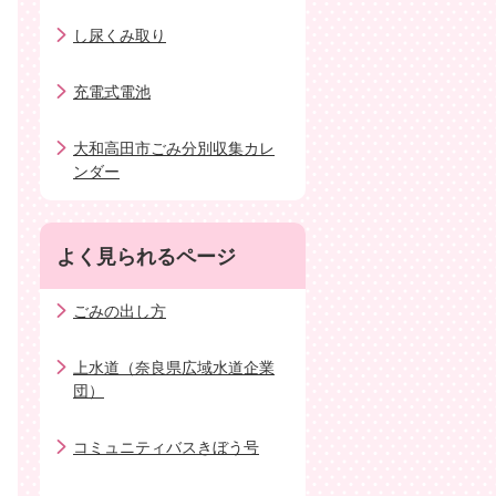
し尿くみ取り
充電式電池
大和高田市ごみ分別収集カレ
ンダー
よく見られるページ
ごみの出し方
上水道（奈良県広域水道企業
団）
コミュニティバスきぼう号