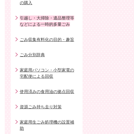
の購入
引越し・大掃除・遺品整理等
などによる一時的多量ごみ
ごみ収集有料化の目的・趣旨
ごみ分別辞典
家庭用パソコン・小型家電の
宅配便による回収
使用済みの食用油の拠点回収
資源ごみ持ち去り対策
家庭用生ごみ処理機の設置補
助