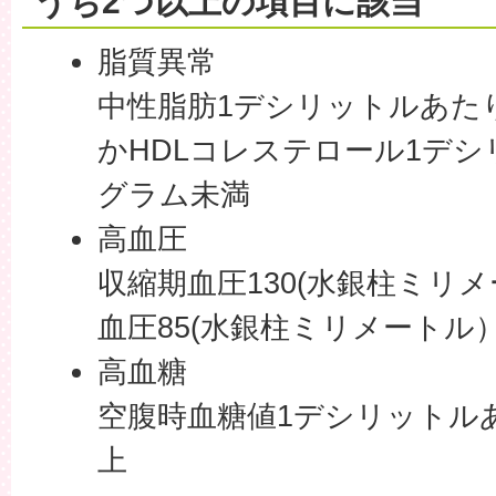
うち2つ以上の項目に該当
脂質異常
中性脂肪1デシリットルあたり
かHDLコレステロール1デシ
グラム未満
高血圧
収縮期血圧130(水銀柱ミリ
血圧85(水銀柱ミリメートル
高血糖
空腹時血糖値1デシリットルあ
上