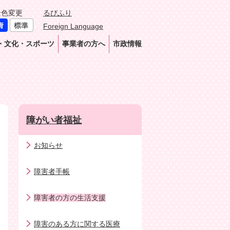
景色変更
るびふり
Foreign Language
・文化・スポーツ
事業者の方へ
市政情報
障がい者福祉
お知らせ
障害者手帳
障害者の方の生活支援
障害のある方に関する医療