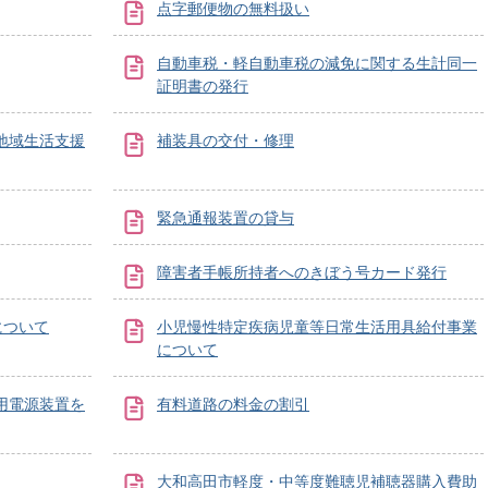
点字郵便物の無料扱い
自動車税・軽自動車税の減免に関する生計同一
証明書の発行
地域生活支援
補装具の交付・修理
緊急通報装置の貸与
障害者手帳所持者へのきぼう号カード発行
について
小児慢性特定疾病児童等日常生活用具給付事業
について
用電源装置を
有料道路の料金の割引
大和高田市軽度・中等度難聴児補聴器購入費助