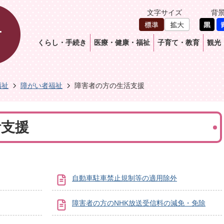
文字サイズ
背
くらし・手続き
医療・健康・福祉
子育て・教育
観光
福祉
障がい者福祉
障害者の方の生活支援
活支援
自動車駐車禁止規制等の適用除外
障害者の方のNHK放送受信料の減免・免除