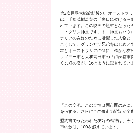
第2次世界大戦終結後の、オーストラ
は、千葉茂樹監督の「豪日に架ける～
れています。この映画の題材となった
ニ・グリン神父です。トニ神父もパウ
ラリアの友好のために活躍した人物と
こうして、グリン神父兄弟をはじめと
本とオーストラリアの間に、確かな友
リズモー市と大和高田市の「姉妹都市
く友好の姿が、次のように記されてい
『この交流、この友情は両市間のみに
を信ずる。さらにこの両市の協調が全
盟約書でうたわれた友好の精神は、今
市の数は、100を超えています。