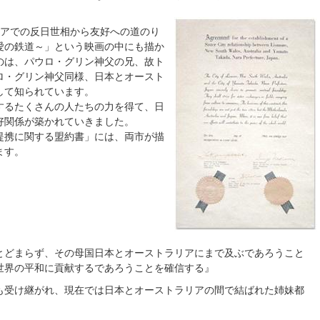
リアでの反日世相から友好への道のり
愛の鉄道～」という映画の中にも描か
のは、パウロ・グリン神父の兄、故ト
ロ・グリン神父同様、日本とオースト
して知られています。
するたくさんの人たちの力を得て、日
好関係が築かれていきました。
提携に関する盟約書」には、両市が描
ます。
とどまらず、その母国日本とオーストラリアにまで及ぶであろうこと
世界の平和に貢献するであろうことを確信する』
も受け継がれ、現在では日本とオーストラリアの間で結ばれた姉妹都