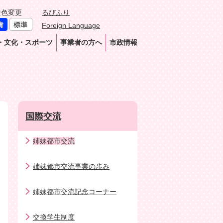
景色変更
るびふり
Foreign Language
・文化・スポーツ
事業者の方へ
市政情報
国際交流
姉妹都市交流
姉妹都市交流事業の歩み
姉妹都市交流記念コーナー
交換学生制度