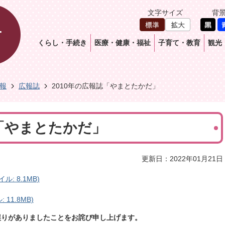
文字サイズ
背
くらし・手続き
医療・健康・福祉
子育て・教育
観光
報
広報誌
2010年の広報誌「やまとたかだ」
誌「やまとたかだ」
更新日：2022年01月21日
ル: 8.1MB)
 11.8MB)
ジに誤りがありましたことをお詫び申し上げます。